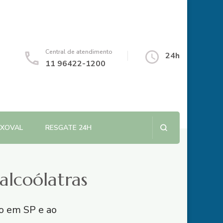
Central de atendimento
24h
11 96422-1200
NXOVAL
RESGATE 24H
alcoólatras
ão em SP e ao