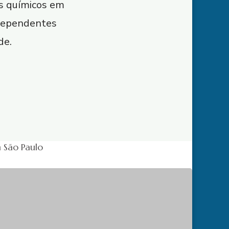
es químicos em
 dependentes
de.
 São Paulo