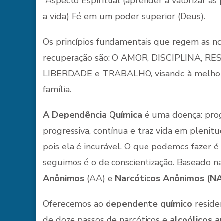
Aspecto Espiritual
(aprender a valorizar as
a vida) Fé em um poder superior (Deus).
Os princípios fundamentais que regem as nos
recuperação são: O AMOR, DISCIPLINA, 
LIBERDADE e TRABALHO, visando à melhori
família.
A Dependência Química
é uma doença: progr
progressiva, contínua e traz vida em plenit
pois ela é incurável. O que podemos fazer é
seguimos é o de conscientização. Baseado na
Anônimos
(AA) e
Narcóticos Anônimos (NA
Oferecemos ao
dependente químico
reside
de doze passos de narcóticos e
alcoólicos 