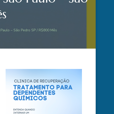
ês
o Paulo – São Pedro SP / R$800 Mês