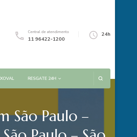
Central de atendimento
24h
11 96422-1200
NXOVAL
RESGATE 24H
em São Paulo –
 São Paulo – São