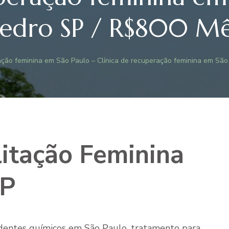
edro SP / R$800 M
itação feminina em São Paulo – Clínica de recuperação feminina em Sã
litação Feminina
SP
ndentes químicos em São Paulo, tratamento para