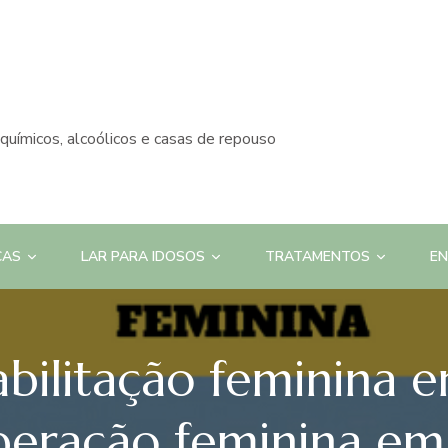
químicos, alcoólicos e casas de repouso
CAS
LAR PARA IDOSOS
TRATAMENTOS
E
abilitação feminina 
peração feminina em