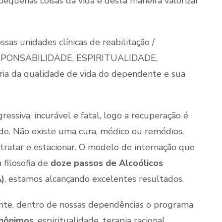
 pequenas coisas da vida e desta maneira valorizar
sas unidades clínicas de reabilitação /
RESPONSABILIDADE, ESPIRITUALIDADE,
a da qualidade de vida do dependente e sua
essiva, incurável e fatal, logo a recuperação é
ude. Não existe uma cura, médico ou remédios,
 tratar e estacionar. O modelo de internação que
 filosofia de
doze passos de Alcoólicos
)
, estamos alcançando excelentes resultados.
nte, dentro de nossas dependências o programa
anônimos
, espiritualidade, terapia racional