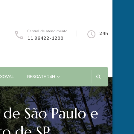
Central de atendimento
24h
11 96422-1200
NXOVAL
RESGATE 24H
o de São Paulo e
to de SP