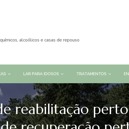
químicos, alcoólicos e casas de repouso
CAS
LAR PARA IDOSOS
TRATAMENTOS
E
de reabilitação pert
s de recuperação per