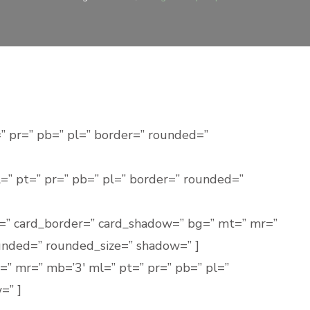
” pr=” pb=” pl=” border=” rounded=”
=” pt=” pr=” pb=” pl=” border=” rounded=”
=” card_border=” card_shadow=” bg=” mt=” mr=”
unded=” rounded_size=” shadow=” ]
” mr=” mb=’3′ ml=” pt=” pr=” pb=” pl=”
=” ]