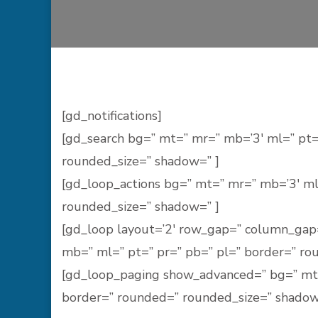
[gd_notifications]
[gd_search bg=” mt=” mr=” mb=’3′ ml=” pt=
rounded_size=” shadow=” ]
[gd_loop_actions bg=” mt=” mr=” mb=’3′ ml
rounded_size=” shadow=” ]
[gd_loop layout=’2′ row_gap=” column_gap
mb=” ml=” pt=” pr=” pb=” pl=” border=” ro
[gd_loop_paging show_advanced=” bg=” mt=
border=” rounded=” rounded_size=” shadow