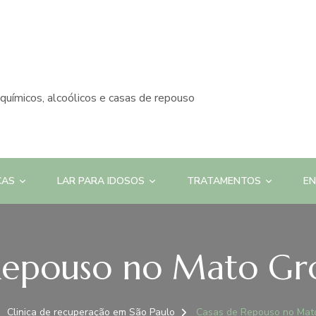
químicos, alcoólicos e casas de repouso
CAS
LAR PARA IDOSOS
TRATAMENTOS
E
Repouso no Mato Gro
Clinica de recuperação em São Paulo
Casas de Repouso no Mato