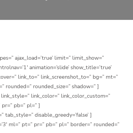
pes=” ajax_load=’true’ limit=” limit_show=”
ntrolnav=’1′ animation=’slide’ show_title=’true’
cover=” link_to=” link_screenshot_to=” bg=” mt=”
=” rounded=” rounded_size=” shadow=” ]
link_style=” link_color=” link_color_custom=”
 pr=” pb=” pl=” ]
” tab_style=” disable_greedy=’false’ ]
’3′ ml=” pt=” pr=” pb=” pl=” border=” rounded=”