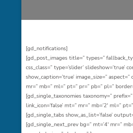
[gd_notifications]
[gd_post_images title=” types=” fallback_ty
css_class=” type=’slider’ slideshow=’true’ co
show_caption=’true’ image_size=” aspect=” 
mr=” mb=” ml=” pt=” pr=” pb=” pl=” border
[gd_single_taxonomies taxonomy=” prefix=” 
link_icon=’false’ mt=” mr=” mb=’2′ ml=” pt=”
[gd_single_tabs show_as_list=’false’ output=
[gd_single_next_prev bg=” mt=’4′ mr=” mb=