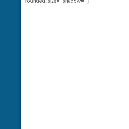
rounded_size=” shadow=” ]