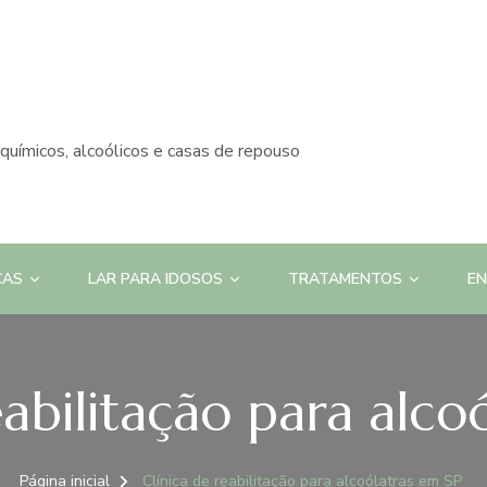
químicos, alcoólicos e casas de repouso
CAS
LAR PARA IDOSOS
TRATAMENTOS
E
eabilitação para alco
Página inicial
Clínica de reabilitação para alcoólatras em SP