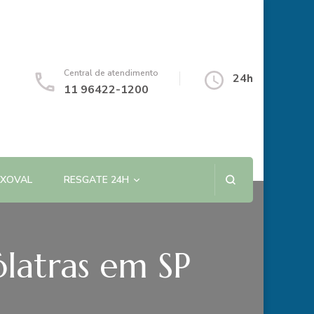
Central de atendimento
24h
11 96422-1200
NXOVAL
RESGATE 24H
ólatras em SP